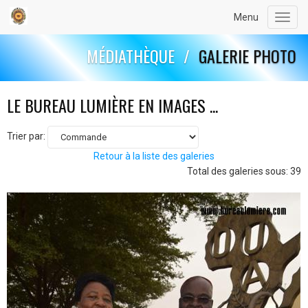
Menu
Toggl
navig
MÉDIATHÈQUE
/
GALERIE PHOTO
LE BUREAU LUMIÈRE EN IMAGES ...
Trier par:
Retour à la liste des galeries
Total des galeries sous: 39