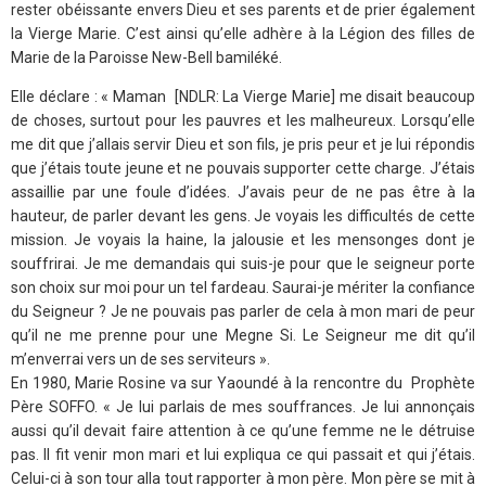
rester obéissante envers Dieu et ses parents et de prier également
la Vierge Marie. C’est ainsi qu’elle adhère à la Légion des filles de
Marie de la Paroisse New-Bell bamiléké.
Elle déclare : « Maman [NDLR: La Vierge Marie] me disait beaucoup
de choses, surtout pour les pauvres et les malheureux. Lorsqu’elle
me dit que j’allais servir Dieu et son fils, je pris peur et je lui répondis
que j’étais toute jeune et ne pouvais supporter cette charge. J’étais
assaillie par une foule d’idées. J’avais peur de ne pas être à la
hauteur, de parler devant les gens. Je voyais les difficultés de cette
mission. Je voyais la haine, la jalousie et les mensonges dont je
souffrirai. Je me demandais qui suis-je pour que le seigneur porte
son choix sur moi pour un tel fardeau. Saurai-je mériter la confiance
du Seigneur ? Je ne pouvais pas parler de cela à mon mari de peur
qu’il ne me prenne pour une Megne Si. Le Seigneur me dit qu’il
m’enverrai vers un de ses serviteurs ».
En 1980, Marie Rosine va sur Yaoundé à la rencontre du Prophète
Père SOFFO. « Je lui parlais de mes souffrances. Je lui annonçais
aussi qu’il devait faire attention à ce qu’une femme ne le détruise
pas. Il fit venir mon mari et lui expliqua ce qui passait et qui j’étais.
Celui-ci à son tour alla tout rapporter à mon père. Mon père se mit à