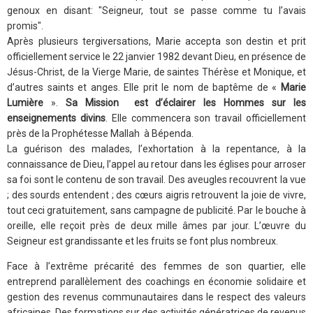
genoux en disant: "Seigneur, tout se passe comme tu l’avais
promis".
Après plusieurs tergiversations, Marie accepta son destin et prit
officiellement service le 22 janvier 1982 devant Dieu, en présence de
Jésus-Christ, de la Vierge Marie, de saintes Thérèse et Monique, et
d’autres saints et anges. Elle prit le nom de baptême de «
Marie
Lumière
».
Sa Mission est d’éclairer les Hommes sur les
enseignements divins
. Elle commencera son travail officiellement
près de la Prophétesse Mallah à Bépenda.
La guérison des malades, l’exhortation à la repentance, à la
connaissance de Dieu, l’appel au retour dans les églises pour arroser
sa foi sont le contenu de son travail. Des aveugles recouvrent la vue
; des sourds entendent ; des cœurs aigris retrouvent la joie de vivre,
tout ceci gratuitement, sans campagne de publicité. Par le bouche à
oreille, elle reçoit près de deux mille âmes par jour. L’œuvre du
Seigneur est grandissante et les fruits se font plus nombreux.
Face à l’extrême précarité des femmes de son quartier, elle
entreprend parallèlement des coachings en économie solidaire et
gestion des revenus communautaires dans le respect des valeurs
africaines. Des formations sur des activités génératrices de revenus