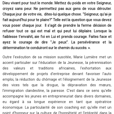
Dieu vivant pour tout le monde. Mettez du poids en votre Seigneur,
croyez sans peur. Ne permettez pas aux gens de vous dérouter.
Chaque jour de votre vie, dites-lui quelque chose. "Seigneur, qu'ai-je
fait aujourd'hui pour te plaire?" Telle est la question que vous devez
vous poser chaque jour. Il s'agit de prendre la ferme décision de
refuser tout ce qui est mal et qui peut lui déplaire. Lorsque la
faiblesse t'envahit, aie foi en Lui et prends courage. Faites face et
ayez le courage de dire "Je peux". La persévérance et la
détermination te conduiront sur le chemin du succès. ».
Outre l'exécution de sa mission suscitée, Marie Lumière met un
accent particulier sur l'éducation de la Jeunesse, la pérennisation
des valeurs et traditions africaines, l'exhortation aux
développement de projets d'entreprise devant favoriser l'auto
emploi, la réduction du chômage et l'éloignement de la Jeunesse
des vices tels que la drogue, la dépravation des mœurs,
l'immigration clandestine, la paresse. C'est dans ce sens qu’elle
accompagne les jeunes en entrepreneuriat dans divers domaines,
eu égard à sa longue expérience en tant que opératrice
économique. La particularité de son coaching est qu'elle met un
point d'honneur sur la culture de l'honnêteté et l'intégrité dans la