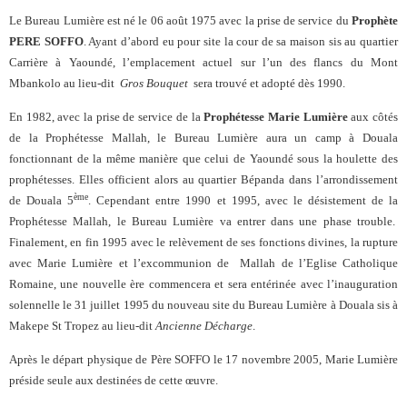
Le Bureau Lumière est né le 06 août 1975 avec la prise de service du
Prophète
PERE SOFFO
. Ayant d’abord eu pour site la cour de sa maison sis au quartier
Carrière à Yaoundé, l’emplacement actuel sur l’un des flancs du Mont
Mbankolo au lieu-dit
Gros Bouquet
sera trouvé et adopté dès 1990.
En 1982, avec la prise de service de la
Prophétesse Marie Lumière
aux côtés
de la Prophétesse Mallah, le Bureau Lumière aura un camp à Douala
fonctionnant de la même manière que celui de Yaoundé sous la houlette des
prophétesses. Elles officient alors au quartier Bépanda dans l’arrondissement
ème
de Douala 5
. Cependant entre 1990 et 1995, avec le désistement de la
Prophétesse Mallah, le Bureau Lumière va entrer dans une phase trouble.
Finalement, en fin 1995 avec le relèvement de ses fonctions divines, la rupture
avec Marie Lumière et l’excommunion de Mallah de l’Eglise Catholique
Romaine, une nouvelle ère commencera et sera entérinée avec l’inauguration
solennelle le 31 juillet 1995 du nouveau site du Bureau Lumière à Douala sis à
Makepe St Tropez au lieu-dit
Ancienne Décharge
.
Après le départ physique de Père SOFFO le 17 novembre 2005, Marie Lumière
préside seule aux destinées de cette œuvre.